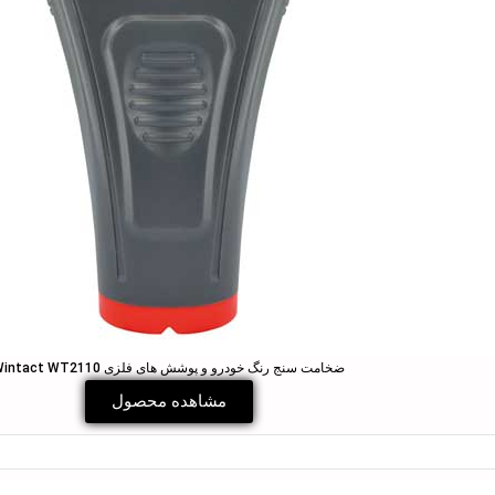
ضخامت سنج رنگ خودرو و پوشش های فلزی Wintact WT2110
مشاهده محصول