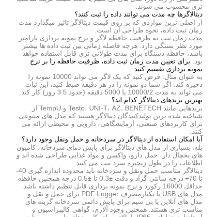
تری محسوب می شوند.
دیتالاگرها چه مدت می توانند داده را ثبت کنند؟
از اصلی ترین مواردی که بر روی قیمت دیتالاگر تاثیر میگذارد مدت
زمان ثبت داده، نحوه طراحی آن است.
مدت زمان ثبت به ظرفیت حافظه لاگر و نرخ نمونه برداری پارامتر
مورد نظر بستگی دارد. هرچه فاصله زمانی بین ثبت داده ها بیشتر
باشد، حافظه دستگاه برای مدت طولانی تری قابل استفاده خواهد
بود.
برای تعیین مدت زمان ثبت داده، ظرفیت حافظه را بر نرخ
نمونه برداری تقسیم کنید.
به عنوان مثال: فرض کنید که یک لاگر می تواند 10000 نمونه را
ذخیره کند. اگر شما دو نمونه را در هر دقیقه ضبط کنید، این ثبات
می تواند به مدت 10000/2 یا 5000 دقیقه (حدود 3.5 روز) کار کند.
بهترین برندهای دیتالاگر کدام اند؟
برندهایی مانند Testo، UNI-T، AZ، BENETECH و TempU از
شناخته شده ترین تولیدکنندگان دیتالاگر هستند که مدل های متنوعی
برای کاربردهای صنعتی، آزمایشگاهی، دارویی و محیطی ارائه می
کنند.
آیا امکان استفاده از دیتالاگر در سردخانه و حمل ونقل وجود دارد؟
بله. بسیاری از مدل های دیتالاگر برای پایش دمای سردخانه، کامیون
های یخچال دار، حمل دارو، واکسن و مواد غذایی طراحی شده اند و
اطلاعات را در طول زنجیره سرد ثبت می کنند.
دیتالاگر مناسب حمل ونقل و سردخانه باید محدوده اندازه گیری 40-
تا 70+ درجه سانتی گراد و دقت ±0.3 تا ±0.5 درجه همچنین حافظه
حداقل 16000 رکورد و نرخ نمونه برداری قابل تنظیم داشته باشد.
مدل های USB یا یکبارمصرف PDF Logger برای حمل و نقل و
مدل های آنلاین یا بی سیم برای پایش دائمی سردخانه گزینه های
مناسب تری هستند. همچنین وجود آلارم، گواهی کالیبراسیون و