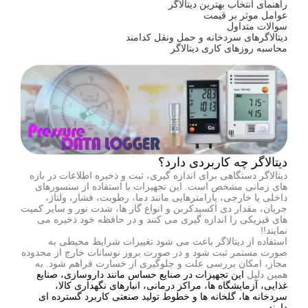
راهنمای انتخاب بهترین دیتالاگر
عوامل موثر بر قیمت
سوالات متداول
دیتالاگرهای سردخانه و حمل ونقل کدامند
محاسبه روزهای کاری دیتالاگر
دیتالاگر چه کاربردی دارد؟
دیتالاگر دستگاهی برای اندازه گیری، ثبت و ذخیره اطلاعات در بازه
های زمانی مشخص است. این تجهیزات با استفاده از سنسورهای
داخلی یا خارجی، پارامترهایی مانند دما، رطوبت، فشار، ولتاژ،
جریان، مقدار دی اکسیدکربن و انواع گاز ها، شدت نور و سایر کمیت
های فیزیکی را اندازه گیری می کنند و در حافظه خود ذخیره می
نمایند!!
استفاده از دیتالاگر باعث می شود تغییرات شرایط محیطی به
صورت مستمر ثبت شود و در صورت بروز نوسانات خارج از محدوده
مجاز، امکان بررسی علت و جلوگیری از خسارت فراهم شود. به
همین دلیل
این تجهیزات در صنایع حساس مانند داروسازی، صنایع
غذایی، آزمایشگاه ها، مراکز درمانی، انبارهای نگهداری کالا،
سردخانه ها، گلخانه ها و خطوط تولید صنعتی کاربرد گسترده ای
دارند.