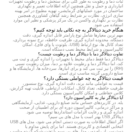
ثبات دما و رطوبت به طور کلی برای سنجش دما و رطوبت تجهیزات
انبارداری و حمل و نقل همچنین ارائه اطلاعات تعمیر و نگهداری
ساختمان در مورد عملیاتهای گرمایشی، تهویه مطبوع در امر بهینه
سازی انرژی، نظارت بر شرایط رشد گیاهان کشاورزی همچنین
نظارت بر نگهداری واکسن در یک مرکز پزشکی و نظیر این موارد
استفاده می شود.
هنگام خرید دیتالاگر به چه نکاتی باید توجه کنیم؟
مهم ترین معیارها شامل نوع پارامتر قابل اندازه گیری، دقت
دستگاه، محدوده اندازه گیری، ظرفیت حافظه، نرخ نمونه برداری،
تعداد کانال ها، نوع ارتباط (USB، بلوتوث یا وای فای)، امکان
کالیبراسیون و شرایط محیط نصب دستگاه است.
تفاوت دیتالاگر دما با دیتالاگر دما و رطوبت چیست؟
دیتالاگر دما فقط دمای محیط یا تجهیزات را اندازه گیری و ثبت می
کند، اما دیتالاگر دما و رطوبت علاوه بر دما، میزان رطوبت نسبی
(RH) را نیز ثبت می کند و برای انبارها، سردخانه ها، آزمایشگاه ها و
صنایع دارویی گزینه مناسب تری است.
قیمت دیتالاگر به چه عواملی بستگی دارد؟
قیمت به عواملی مانند برند، دقت اندازه گیری، نوع سنسور،
ظرفیت حافظه، تعداد کانال، امکانات ارتباطی، قابلیت تهیه گزارش،
کلاس حفاظتی و امکان کالیبراسیون بستگی دارد.
آیا دیتالاگر نیاز به کالیبراسیون دارد؟
بله. در کاربردهای حساس مانند صنایع دارویی، غذایی، آزمایشگاهی
و مراکز درمانی، کالیبراسیون دوره ای برای اطمینان از صحت
اندازه گیری و رعایت الزامات استانداردها توصیه می شود.
دیتالاگر USB بهتر است یا مدل های بی سیم؟
اگر انتقال اطلاعات به صورت دستی انجام می شود، مدل های USB
انتخابی اقتصادی و کاربردی هستند. اما برای پایش مداوم یا
دسترسی از راه دور، مدل های بی سیم یا تحت شبکه گزینه مناسب