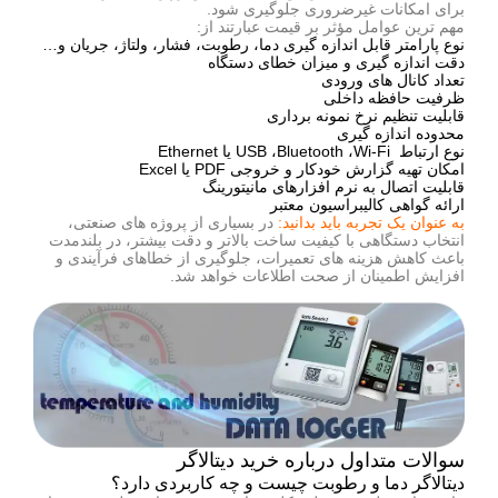
برای امکانات غیرضروری جلوگیری شود.
مهم ترین عوامل مؤثر بر قیمت عبارتند از:
نوع پارامتر قابل اندازه گیری دما، رطوبت، فشار، ولتاژ، جریان و…
دقت اندازه گیری و میزان خطای دستگاه
تعداد کانال های ورودی
ظرفیت حافظه داخلی
قابلیت تنظیم نرخ نمونه برداری
محدوده اندازه گیری
نوع ارتباط USB ،Bluetooth ،Wi-Fi یا Ethernet
امکان تهیه گزارش خودکار و خروجی PDF یا Excel
قابلیت اتصال به نرم افزارهای مانیتورینگ
ارائه گواهی
کالیبراسیون
معتبر
به عنوان یک تجربه باید بدانید:
در بسیاری از پروژه های صنعتی،
انتخاب دستگاهی با کیفیت ساخت بالاتر و دقت بیشتر، در بلندمدت
باعث کاهش هزینه های تعمیرات، جلوگیری از خطاهای فرآیندی و
افزایش اطمینان از صحت اطلاعات خواهد شد.
سوالات متداول درباره خرید دیتالاگر
دیتالاگر دما و رطوبت چیست و چه کاربردی دارد؟