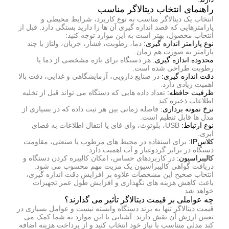
راهنمای انتخاب دیتالاگر مناسب
انتخاب یک دیتالاگر مناسب به نوع کاربرد، شرایط محیطی و
پارامترهایی که قصد اندازه گیری آن ها را دارید بستگی دارد. قبل از
انتخاب محصول، بهتر است به این موارد توجه کنید:
نوع پارامتر اندازه گیری:
دما، رطوبت، فشار، جریان، ولتاژ یا چند
پارامتر به صورت هم زمان.
محدوده اندازه گیری:
هر دستگاه برای بازه مشخصی از دما یا
رطوبت طراحی شده است.
دقت اندازه گیری:
در صنایع دارویی، آزمایشگاهی و غذایی، دقت بالا
اهمیت زیادی دارد.
ظرفیت حافظه:
تعداد داده هایی که دستگاه می تواند قبل از تخلیه
اطلاعات ذخیره کند.
نرخ نمونه برداری:
فاصله زمانی بین هر ثبت داده که در بسیاری از
مدل ها قابل تنظیم است.
نوع ارتباط:
USB، بلوتوث، وای فای یا انتقال اطلاعات به فضای
ابری.
کلاسIP:
برای استفاده در محیط های مرطوب یا صنعتی، مقاومت
دستگاه در برابر گردوغبار و آب اهمیت دارد.
کالیبراسیون:
در کاربردهای حساس، امکان کالیبره کردن دستگاه و
دریافت گواهی کالیبراسیون یک مزیت مهم محسوب می شود.
انتخاب صحیح این مشخصات علاوه بر افزایش دقت اندازه گیری،
باعث کاهش هزینه های نگهداری و افزایش طول عمر تجهیزات
خواهد شد.
چه عواملی بر قیمت دیتالاگر تأثیر می گذارند؟
قیمت دیتالاگر تنها به برند دستگاه وابسته نیست و عوامل بسیاری در
تعیین ارزش آن نقش دارند. آشنایی با این موارد به شما کمک می
کند مدلی متناسب با نیاز خود انتخاب کنید و از پرداخت هزینه اضافه