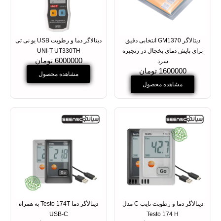
دیتالاگر GM1370 انتخابی دقیق
دیتالاگر دما و رطوبت USB یو نی تی
برای پایش دمای یخچال در زنجیره
UNI-T UT330TH
6000000 تومان
سرد
1600000 تومان
مشاهده محصول
مشاهده محصول
دیتالاگر دما و رطوبت تایپ C مدل
دیتالاگر دما Testo 174T به همراه
USB-C
Testo 174 H