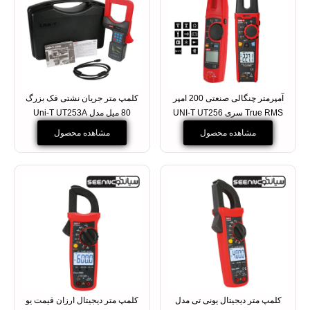
آمپرمتر چنگالی صنعتی 200 امپر
کلمپ متر جریان نشتی فک بزرگ
True RMS سری UNI-T UT256
80 میل مدل Uni-T UT253A
مشاهده محصول
مشاهده محصول
کلمپ متر دیجیتال یونی تی مدل
کلمپ متر دیجیتال ارزان قیمت یو