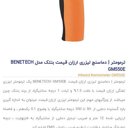
ترمومتر | دماسنج لیزری ارزان قیمت بنتک مدل BENETECH
GM550E
Infrared thermometer GM550E
ترمومتر | دماسنج لیزری ارزان قیمت BENETECH GM550E
یک ترمومتر لیزری
تفنگی ارزان قیمت با دقت 1.5% و ثبات 1 درجه سانتیگراد از برند بنتک چین
میباشد. از ویژگیهای مهم این ترمومتر لیزری ارزان قیمت میتوان به اندازه گیری
بازه گسترده دمایی از -50 تا 550 درجه سانتیگراد با وضوح 0.1 یکدهم ، و فاصله
ارزیابی شده 12 متر و ضریب تبدیل دمایی از سانتیگراد به فارنهایت ، درجه
نمایشگر چراغدار و قابلیت تنظیم ضریب تابش EMS اشاره کرد.