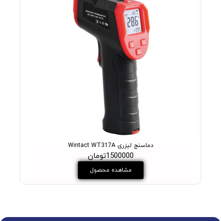
دماسنج لیزری Wintact WT317A
1500000تومان
مشاهده محصول