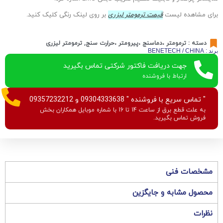
برای مشاهده لیست
قیمت ترمومتر لیزری
بر روی لینک رنگی کلیک کنید.
دسته :
ترمومتر ،دماسنج ،پیرومتر ،حرارت سنج
,
ترمومتر لیزری
برند : BENETECH / CHINA
جهت دریافت فاکتور شرکتی تماس بگیرید
ارتباط با فروشنده
" تماس سریع با فروشنده " 09304333638 و 09357232212
به علت قطع برق از ساعت 14 تا 16 با شماره موبایل همکاران بخش
فروش تماس بگیرید.
مشخصات فنی
محصول مشابه و جایگزین
نظرات