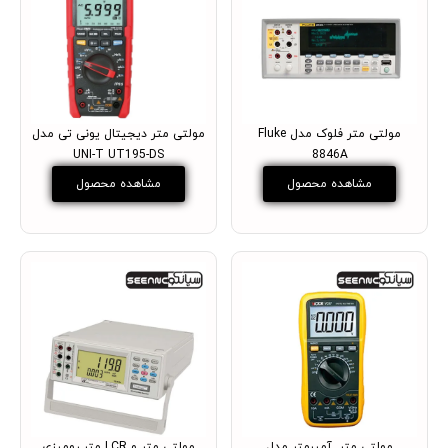
مولتی متر فلوک مدل Fluke
مولتی متر دیجیتال یونی تی مدل
UNI-T UT195-DS
8846A
مشاهده محصول
مشاهده محصول
مولتی متر, آمپرمتر مدل
مولتی متر و LCR متر رومیزی