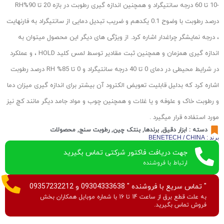
-10 تا 60 درجه سانتیگراد و همچنین اندازه گیری رطوبت در بازه 20 تا 90%RH
درصد رطوبت با وضوح 0.1 یکدهم و ضریب تبدیل دمایی از سانتیگراد به فارنهایت
، درجه نمایشگر چراغدار اشاره کرد. از ویژگی های دیگر این محصول میتوان به
اندازه گیری همزمان و همچنین ثبت مقادیر توسط لمس کلید HOLD ، و عملکرد
در شرایط محیطی در دمای 0 تا 40 درجه سانتیگراد و 0 تا 85% RH درصد رطوبت
اشاره کرد که بدلیل قابلیت تعویض الکترود آن بیشتر برای اندازه گیری میزان دما
و رطوبت خاک و علوفه و یا غلات و همچنین چوب و مواد جامد دیگر مانند کچ نیز
مورد استفاده قرار میگیرد .
دسته :
ابزار دقیق
,
برندها
,
بنتک چین
,
رطوبت سنج
,
محصولات
برند : BENETECH / CHINA
جهت دریافت فاکتور شرکتی تماس بگیرید
ارتباط با فروشنده
" تماس سریع با فروشنده " 09304333638 و 09357232212
به علت قطع برق از ساعت 14 تا 16 با شماره موبایل همکاران بخش
فروش تماس بگیرید.