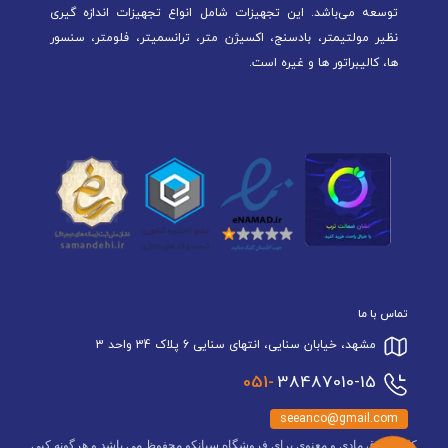
توسعه می‌باشد. این تجهیزات شامل انواع تجهیزات اندازه گیری
نظیر مولتیمتر، بادسنج، اکسیژن متر، ترانسمیتر، فلومتر، سنسور
ها، کالیبراتور ها و غیره است.
تماس با ما
مشهد، خیابان سنایی، انتهای سنایی 6 پلاک 34 واحد 3
051-
38487010-15
seeanco@gmail.com
کلیه حقوق مادی و معنوی برای فروشگاه سیانکو محفوظ می باشد و هرگونه کپی