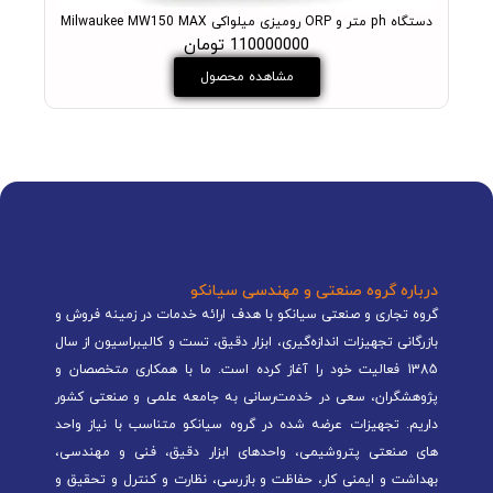
دستگاه ph متر و ORP رومیزی میلواکی Milwaukee MW150 MAX
PH متر آزمایشگاهی میلواکی مدل +ukee MW102 PRO
110000000 تومان
مشاهده محصول
درباره گروه صنعتی و مهندسی سیانکو
گروه تجاری و صنعتی سیانکو با هدف ارائه خدمات در زمینه فروش و
بازرگانی تجهیزات اندازه‌گیری، ابزار دقیق، تست و کالیبراسیون از سال
1385 فعالیت خود را آغاز کرده است. ما با همکاری متخصصان و
پژوهشگران، سعی در خدمت‌رسانی به جامعه علمی و صنعتی کشور
داریم. تجهیزات عرضه شده در گروه سیانکو متناسب با نیاز واحد
های صنعتی پتروشیمی، واحدهای ابزار دقیق، فنی و مهندسی،
بهداشت و ایمنی کار، حفاظت و بازرسی، نظارت و کنترل و تحقیق و