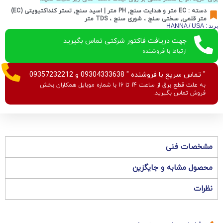
دسته :
EC متر و هدایت سنج
,
PH متر | اسید سنج
,
تستر کنداکتیویتی (EC)
متر قلمی
,
سختی سنج ، شوری سنج ، TDS متر
برند : HANNA / USA
جهت دریافت فاکتور شرکتی تماس بگیرید
ارتباط با فروشنده
" تماس سریع با فروشنده " 09304333638 و 09357232212
به علت قطع برق از ساعت 14 تا 16 با شماره موبایل همکاران بخش
فروش تماس بگیرید.
مشخصات فنی
محصول مشابه و جایگزین
نظرات