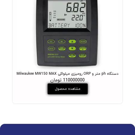
دستگاه ph متر و ORP رومیزی میلواکی Milwaukee MW150 MAX
PH متر آزمایشگاهی میلواکی مدل +ukee MW102 PRO
110000000 تومان
مشاهده محصول