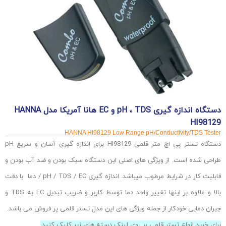
دستگاه اندازه گیری pH ، TDS و EC هانا آمریکا مدل HANNA
HI98129
HANNA HI98129 Low Range pH/Conductivity/TDS Tester
دستگاه تستر پی اچ متر قلمی HI98129 برای اندازه گیری آسان و سریع pH
طراحی شده است. از ویژگی های اصلی این دستگاه سبک بودن و ضد آب بودن و
قابلیت کار در شرایط مرطوب میباشد. اندازه گیری pH / TDS / EC / دما با دقت
بالا و علاوه بر اینها تغییر واحد دما توسط کاربر و ضریب تبدیل EC به TDS و
جبران دمایی خودکار از جمله ویژگی های این مدل تستر قلمی پر فروش می باشد.
برای خرید انواع تستر قلمی بر روی لینک دسته های زیر کلیک کنید.