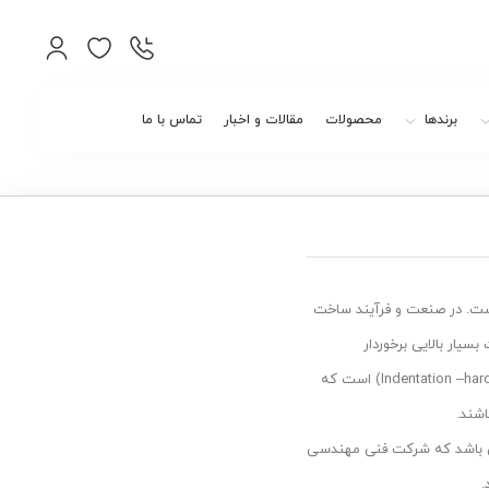
برندها
محصولات
مقالات و اخبار
تماس با ما
است. در صنعت و فرآیند ساخت
ار بالایی برخوردار
است.روش سنجش سختی فلزات بر اساس مقاومت در برابر فررورفتگی (Indentation –hardness) است که
شند.
ات مدل TH140 ساخت کمپانی time group چین می باشد که شرکت فنی مهندسی
.