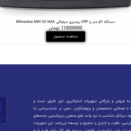
دستگاه ph متر و ORP رومیزی میلواکی Milwaukee MW150 MAX
110000000 تومان
مشاهده محصول
 فروش و بازرگانی تجهیزات اندازه‌گیری، ابزار دقیق، تست و
آغاز کرده است. ما با همکاری متخصصان و پژوهشگران، سعی در خدمت‌رسانی به
ه سیانکو متناسب با نیاز واحد های صنعتی پتروشیمی، واحدهای
ازرسی، نظارت و کنترل و تحقیق و توسعه می‌باشد. این تجهیزات
سیژن متر، ترانسمیتر، فلومتر، سنسور ها، کالیبراتور ها و غیره