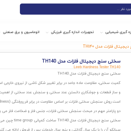
زه گیری شیمیایی
تجهیزات اندازه گیری فیزیکی
اتوماسیون و برق صنعتی
یتال فلزات مدل TH140
سختی سنج دیجیتال فلزات مدل TH140
Leeb Hardness Tester TH140
سختی سنج دیجیتال فلزات مدل TH140
کمیت سختی، مقاومت ماده جامد در برابر تغییر شکل ناشی از نیروی خارجی 
و ساز قطعات و جوشکاری دانستن عدد سختی و سنجش عدد سختی از اهمیت بسی
دو پارامتر مهم در مبحث سنجش سختی فلزات، جنس فلز و ضخامت فلز می با
سختی سنج دیجیتال فلز
سیانکو آن را با یک سال گارانتی و پنج سال خدمات پس از فروش ارائه می کند