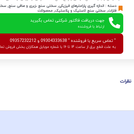
دسته :
اندازه گیری پارامترهای فیزیکی
,
سختی سنج ،زبری و صافی سنج
,
سختی
فلزات
,
سختی سنج لاستیک و پلاستیک
,
محصولات
جهت دریافت فاکتور شرکتی تماس بگیرید
ارتباط با فروشنده
" تماس سریع با فروشنده " 09304333638 و 09357232212
به علت قطع برق از ساعت 14 تا 16 با شماره موبایل همکاران بخش فروش تماس بگیرید.
نظرات