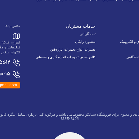
خدمات مشتریان
تماس با ما
ثبت گارانتی
ق و الکترونیک
مشاوره رایگان
تهران، فلکه
تبلیغات و دف
تعمیرات انواع تجهیزات ابزاردقیق
انتهای سنایی 6 نبش اسدالله زاده 9/1 پلاک 34 وا
ایشگاهی
کالیبراسیون تجهیزات اندازه گیری و شیمیایی
15512
0-15
mail.com
ادی و معنوی برای فروشگاه سیانکو محفوظ می باشد و هرگونه کپی برداری شامل پیگرد قانون
1385-1403