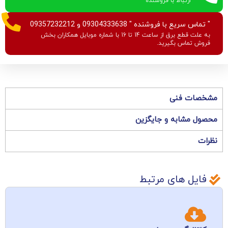
ارتباط با فروشنده
" تماس سریع با فروشنده " 09304333638 و 09357232212
به علت قطع برق از ساعت 14 تا 16 با شماره موبایل همکاران بخش
فروش تماس بگیرید.
مشخصات فنی
محصول مشابه و جایگزین
نظرات
فایل های مرتبط