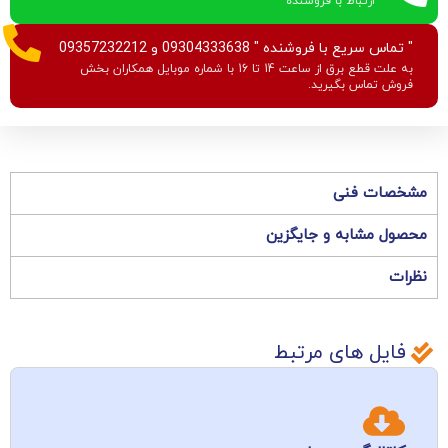
ارتباط با فروشنده
" تماس سریع با فروشنده " 09304333638 و 09357232212
به علت قطع برق از ساعت 14 تا 16 با شماره موبایل همکاران بخش
فروش تماس بگیرید.
مشخصات فنی
محصول مشابه و جایگزین
نظرات
فایل های مرتبط