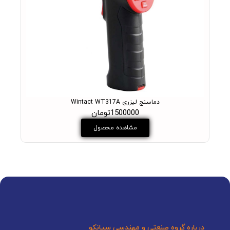
دماسنج لیزری Wintact WT317A
1500000تومان
مشاهده محصول
درباره گروه صنعتی و مهندسی سیانکو