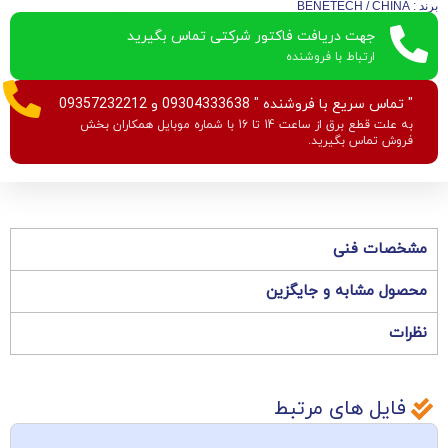
برند : BENETECH / CHINA
جهت دریافت فاکتور شرکتی تماس بگیرید
ارتباط با فروشنده
" تماس سریع با فروشنده " 09304333638 و 09357232212
به علت قطع برق از ساعت 14 تا 16 با شماره موبایل همکاران بخش
فروش تماس بگیرید.
مشخصات فنی
محصول مشابه و جایگزین
نظرات
فایل های مرتبط