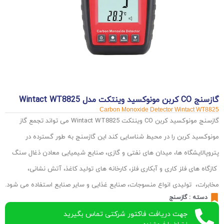
گازسنج CO کربن مونوکسید وینتکت مدل Wintact WT8825
Carbon Monoxide Detector Wintact WT8825
گازسنج مونوکسید کربن CO وینتکت Wintact WT8825 می تواند تجمع گاز
مونوکسید کربن را در محیط شناسایی کند این گازسنج به طور گسترده در
پتروپالایشگاه ها، میدان های نفتی و گازی، صنایع شیمیایی معادن ذغال سنگ
کازگاه های فلز کاری و آبکاری فلز، کارخانه های تولید کاغذ، آتش نشانی،
مخابرات، تولیدی انواع منسوجات، صنایع غذایی و سایر صنایع استفاده می شود.
دسته :
گازسنج
جهت دریافت فاکتور شرکتی تماس بگیرید