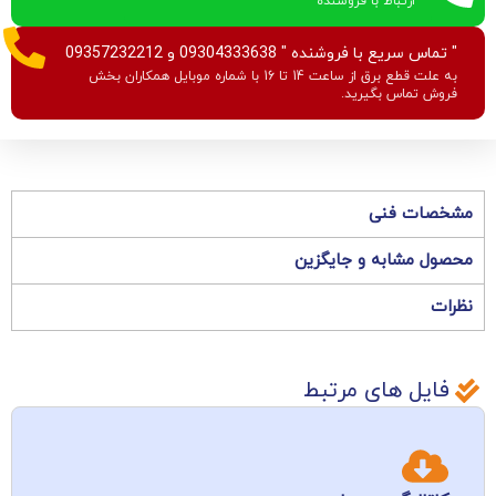
ارتباط با فروشنده
" تماس سریع با فروشنده " 09304333638 و 09357232212
به علت قطع برق از ساعت 14 تا 16 با شماره موبایل همکاران بخش
فروش تماس بگیرید.
مشخصات فنی
محصول مشابه و جایگزین
نظرات
فایل های مرتبط