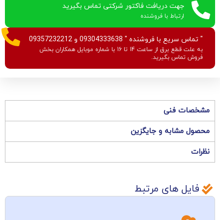
جهت دریافت فاکتور شرکتی تماس بگیرید
ارتباط با فروشنده
" تماس سریع با فروشنده " 09304333638 و 09357232212
به علت قطع برق از ساعت 14 تا 16 با شماره موبایل همکاران بخش
فروش تماس بگیرید.
مشخصات فنی
محصول مشابه و جایگزین
نظرات
فایل های مرتبط