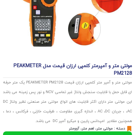
مولتی متر و آمپرمتر کلمپی ارزان قیمت مدل PEAKMETER
PM2128
مولتی متر و آمپر متر کلمپی ارزان قیمت PEAKMETER PM2128 یک متر حرفه
ای قابل حمل با قابلیت سنجش ولتاژ غیر تماسی NCV و نور پس زمینه می باشد
این مولتی متر دارای اکثر قابلیت های انواع مولتی متر صنعتی نظیر ولتاژ DC
،AC ، جریان AC ،DC ، اندازه گیری مقاومت ، ظرفیت خازنی ، فرکانس ، دما ،
همچنین مقادیر امپدانس پایین و میکرو آمپر DC می باشد.
دسته :
مولتی متر، اهم متر، آوومتر