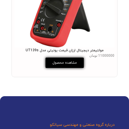
مولتیمتر دیجیتال ارزان قیمت یونیتی مدل UT139s
11000000 تومان
2800000 
مشاهده محصول
درباره گروه صنعتی و مهندسی سیانکو