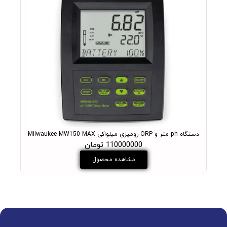
دستگاه ph متر و ORP رومیزی میلواکی Milwaukee MW150 MAX
PH متر آزمایشگاهی میلواکی مدل +ukee MW102 PRO
110000000 تومان
مشاهده محصول