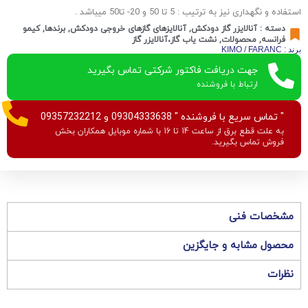
استفاده و نگهداری نیز به ترتیب : 5 تا 50 و 20- تا50 میباشد .
دسته :
آنالایزر گاز دودکش
,
آنالایزهای گازهای خروجی دودکش
,
برندها
,
کیمو
فرانسه
,
محصولات
,
نشت یاب گاز،آنالایزر گاز
برند : KIMO / FARANC
جهت دریافت فاکتور شرکتی تماس بگیرید
ارتباط با فروشنده
" تماس سریع با فروشنده " 09304333638 و 09357232212
به علت قطع برق از ساعت 14 تا 16 با شماره موبایل همکاران بخش
فروش تماس بگیرید.
مشخصات فنی
محصول مشابه و جایگزین
نظرات