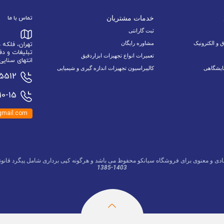
خدمات مشتریان
تماس با ما
ثبت گارانتی
ق و الکترونیک
مشاوره رایگان
تهران، فلکه
تبلیغات و دف
تعمیرات انواع تجهیزات ابزاردقیق
انتهای سنایی 6 نبش اسدالله زاده 9/1 پلاک 34 وا
ایشگاهی
کالیبراسیون تجهیزات اندازه گیری و شیمیایی
15512
0-15
mail.com
ادی و معنوی برای فروشگاه سیانکو محفوظ می باشد و هرگونه کپی برداری شامل پیگرد قانون
1385-1403