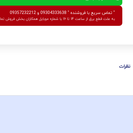
" تماس سریع با فروشنده " 09304333638 و 09357232212
به علت قطع برق از ساعت 14 تا 16 با شماره موبایل همکاران بخش فروش تماس بگیرید.
نظرات