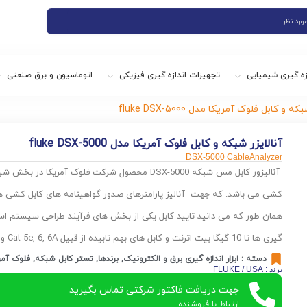
زه گیری شیمیایی
تجهیزات اندازه گیری فیزیکی
اتوماسیون و برق صنعتی
 و کابل فلوک آمریکا مدل fluke DSX-5000
آنالایزر شبکه و کابل فلوک آمریکا مدل fluke DSX-5000
DSX-5000 CableAnalyzer
آنالیزور کابل مس شبکه DSX-5000 محصول شرکت فلوک آمریکا
کشی می باشد. که جهت آنالیز پارامترهای صدور گواهینامه های کابل کش
همان طور که می دانید تایید کابل یکی از بخش های فرآیند طراحی سیستم است
گیری ها تا 10 گیگا بیت اترنت و کابل های بهم تابیده از قبیل Cat 5e, 6, 6A و کلاس F
دسته :
ابزار اندازه گیری برق و الکترونیک
,
برندها
,
تستر کابل شبکه
,
فلوک آمر
برند : FLUKE / USA
جهت دریافت فاکتور شرکتی تماس بگیرید
ارتباط با فروشنده