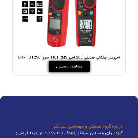
آمپرمتر چنگالی صنعتی 200 امپر True RMS سری UNI-T UT256
مو
مشاهده محصول
درباره گروه صنعتی و مهندسی سیانکو
گروه تجاری و صنعتی سیانکو با هدف ارائه خدمات در زمینه فروش و