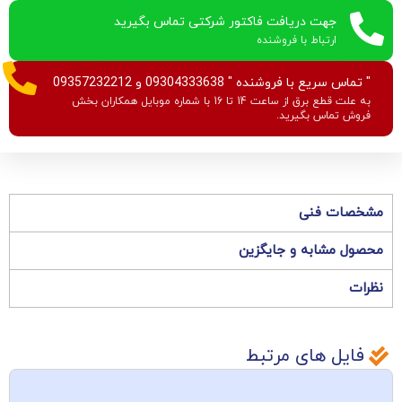
جهت دریافت فاکتور شرکتی تماس بگیرید
ارتباط با فروشنده
" تماس سریع با فروشنده " 09304333638 و 09357232212
به علت قطع برق از ساعت 14 تا 16 با شماره موبایل همکاران بخش
فروش تماس بگیرید.
مشخصات فنی
محصول مشابه و جایگزین
نظرات
فایل های مرتبط