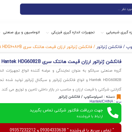
زه گیری شیمیایی
تجهیزات اندازه گیری فیزیکی
اتوماسیون و برق صنعتی
 / فانکشن ژنراتور
/ فانکشن ژنراتور ارزان قیمت هانتک سری Hantek HDG6082B
فانکشن ژنراتور ارزان قیمت هانتک سری Hantek HDG6082B
گروه صنعتی سیانکو به عنوان نمایندگی و عرضه کننده انواع تجهیزات اندا
Hantek HDG6082B و انواع فانکشن ژنراتور و سیگنال ژنراتور تولید 
گارانتی شرکتی با قیمت ارزان و مناسب در بازار داخلی تامین و توزیع می کند.
دسته :
اسیلوسکوپ / فانکشن ژنراتور
برند : Hantek/CHINA
جهت دریافت فاکتور شرکتی تماس بگیرید
ارتباط با فروشنده
" تماس سریع با فروشنده " 09304333638 و 09357232212