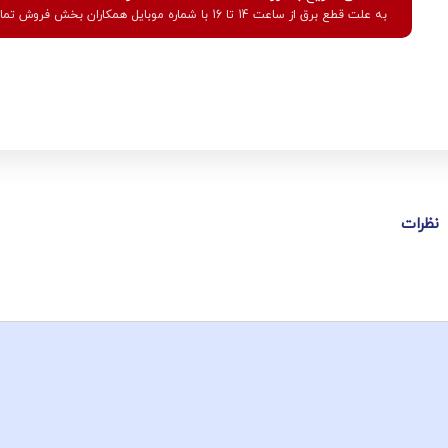
به علت قطع برق از ساعت 14 تا 16 با شماره موبایل همکاران بخش فروش تماس بگیرید.
نظرات