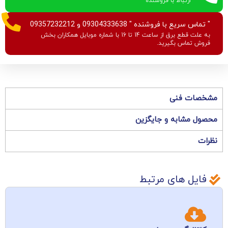
ارتباط با فروشنده
" تماس سریع با فروشنده " 09304333638 و 09357232212
به علت قطع برق از ساعت 14 تا 16 با شماره موبایل همکاران بخش
فروش تماس بگیرید.
مشخصات فنی
محصول مشابه و جایگزین
نظرات
فایل های مرتبط