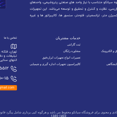
ه سیانکو متناسب با نیاز واحد های صنعتی پتروشیمی، واحدهای
ازرسی، نظارت و کنترل و تحقیق و توسعه می‌باشد. این تجهیزات
سیژن متر، ترانسمیتر، فلومتر، سنسور ها، کالیبراتور ها و غیره
خدمات مشتریان
تماس با ما
ثبت گارانتی
ق و الکترونیک
مشاوره رایگان
تهران، فلکه
تبلیغات و دف
تعمیرات انواع تجهیزات ابزاردقیق
انتهای سنایی 6 نبش اسدالله زاده 9/1 پلاک 34 وا
ایشگاهی
کالیبراسیون تجهیزات اندازه گیری و شیمیایی
15512
0-15
mail.com
ادی و معنوی برای فروشگاه سیانکو محفوظ می باشد و هرگونه کپی برداری شامل پیگرد قانون
1385-1403