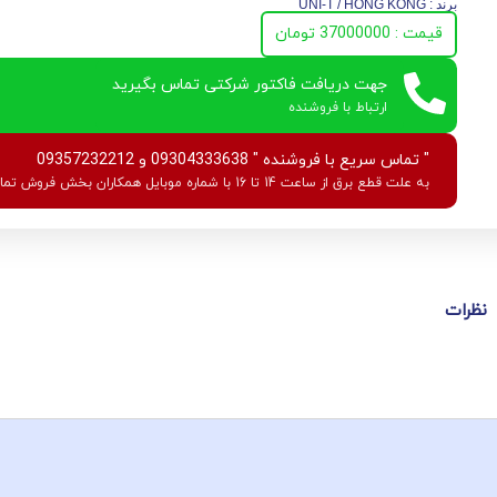
برند : UNI-T / HONG KONG
قیمت : 37000000 تومان
جهت دریافت فاکتور شرکتی تماس بگیرید
ارتباط با فروشنده
" تماس سریع با فروشنده " 09304333638 و 09357232212
به علت قطع برق از ساعت 14 تا 16 با شماره موبایل همکاران بخش فروش تماس بگیرید.
نظرات