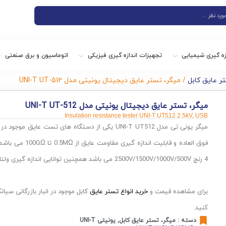
زه گیری شیمیایی
تجهیزات اندازه گیری فیزیکی
اتوماسیون و برق صنعتی
ر عایق کابل
/ میگر، تستر عایق دیجیتال یونیتی مدل UNI-T UT-512
میگر، تستر عایق دیجیتال یونیتی مدل UNI-T UT-512
Insulation resistance tester UNI-T UT512 2.5kV, USB
میگر یونی تی مدل UNI-T UT512 یکی از دستگاه های تست عای
فوق العاده و قابلیت اند
4 رنج 2500V/1500V/1000V/500V می باشد همچنین توانایی اندازه گیری ولتاژ متناوب را نیز دارد.
برای مشاهده قیمت و
خرید انواع تستر عایق
کابل موجود در انبار بازرگانی سیا
کنید.
دسته :
میگر، تستر عایق کابل
,
یونیتی UNI-T