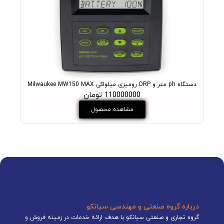
دستگاه ph متر و ORP رومیزی میلواکی Milwaukee MW150 MAX
PH متر آزمایشگاهی میلواکی مدل +ukee MW102 PRO
110000000 تومان
مشاهده محصول
درباره گروه صنعتی و مهندسی سیانکو
گروه تجاری و صنعتی سیانکو با هدف ارائه خدمات در زمینه فروش و