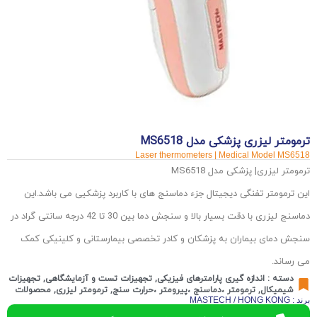
ترمومتر لیزری پزشکی مدل MS6518
Laser thermometers | Medical Model MS6518
ترمومتر لیزری| پزشکی مدل MS6518
این ترمومتر تفنگی دیجیتال جزء دماسنج های با کاربرد پزشکیی می باشد.این
دماسنج لیزری با دقت بسیار بالا و سنجش دما بین 30 تا 42 درجه سانتی گراد در
سنجش دمای بیماران به پزشکان و کادر تخصصی بیمارستانی و کلینیکی کمک
می رساند.
دسته :
اندازه گیری پارامترهای فیزیکی
,
تجهیزات تست و آزمایشگاهی
,
تجهیزات
شیمیکال
,
ترمومتر ،دماسنج ،پیرومتر ،حرارت سنج
,
ترمومتر لیزری
,
محصولات
برند : MASTECH / HONG KONG