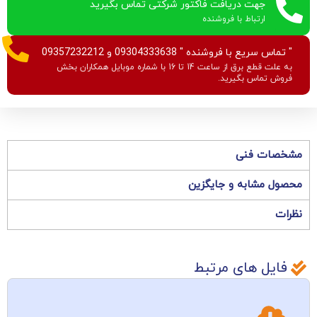
جهت دریافت فاکتور شرکتی تماس بگیرید
ارتباط با فروشنده
" تماس سریع با فروشنده " 09304333638 و 09357232212
به علت قطع برق از ساعت 14 تا 16 با شماره موبایل همکاران بخش
فروش تماس بگیرید.
مشخصات فنی
محصول مشابه و جایگزین
نظرات
فایل های مرتبط