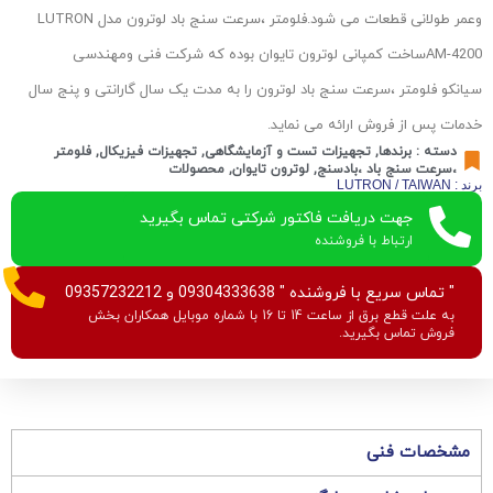
وعمر طولانی قطعات می شود.فلومتر ،سرعت سنج باد لوترون مدل LUTRON
AM-4200ساخت کمپانی لوترون تایوان بوده که شرکت فنی ومهندسی
سیانکو فلومتر ،سرعت سنج باد لوترون را به مدت یک سال گارانتی و پنج سال
خدمات پس از فروش ارائه می نماید.
دسته :
برندها
,
تجهیزات تست و آزمایشگاهی
,
تجهیزات فیزیکال
,
فلومتر
،سرعت سنج باد ،بادسنج
,
لوترون تایوان
,
محصولات
برند : LUTRON / TAIWAN
جهت دریافت فاکتور شرکتی تماس بگیرید
ارتباط با فروشنده
" تماس سریع با فروشنده " 09304333638 و 09357232212
به علت قطع برق از ساعت 14 تا 16 با شماره موبایل همکاران بخش
فروش تماس بگیرید.
مشخصات فنی