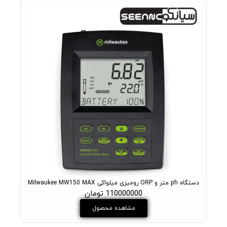
دستگاه ph متر و ORP رومیزی میلواکی Milwaukee MW150 MAX
PH متر آزمایشگاهی میلواکی مدل +ukee MW102 PRO
110000000 تومان
مشاهده محصول