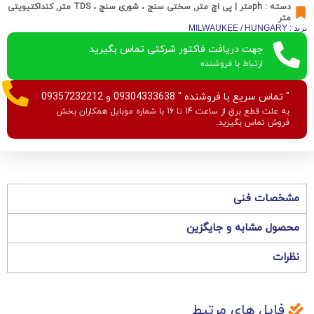
دسته :
phمتر | پی اچ متر
,
سختی سنج ، شوری سنج ، TDS متر
,
کنداکتیویتی
متر
برند : MILWAUKEE / HUNGARY
جهت دریافت فاکتور شرکتی تماس بگیرید
ارتباط با فروشنده
" تماس سریع با فروشنده " 09304333638 و 09357232212
به علت قطع برق از ساعت 14 تا 16 با شماره موبایل همکاران بخش
فروش تماس بگیرید.
مشخصات فنی
محصول مشابه و جایگزین
نظرات
فایل های مرتبط