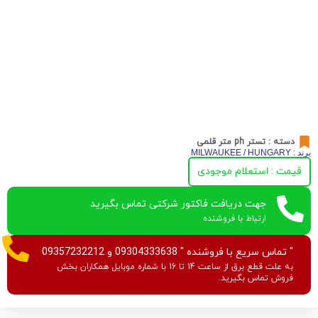
دسته :
تستر ph متر قلمی
برند : MILWAUKEE / HUNGARY
قیمت : استعلام موجودی
جهت دریافت فاکتور شرکتی تماس بگیرید
ارتباط با فروشنده
" تماس سریع با فروشنده " 09304333638 و 09357232212
به علت قطع برق از ساعت 14 تا 16 با شماره موبایل همکاران بخش
فروش تماس بگیرید.