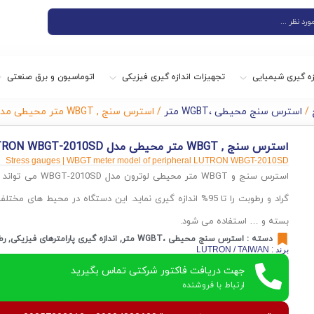
زه گیری شیمیایی
تجهیزات اندازه گیری فیزیکی
اتوماسیون و برق صنعتی
/
استرس سنج محیطی ،WGBT متر
/ استرس سنج , WBGT متر محیطی مدل LUTRON WBGT-2010SD
استرس سنج , WBGT متر محیطی مدل LUTRON WBGT-2010SD
Stress gauges | WBGT meter model of peripheral LUTRON WBGT-2010SD
استرس سنج و WBGT متر محیطی لوترون مدل WBGT-2010SD
گراد و رطوبت را تا 95% اندازه گیری نماید. این دستگاه در محیط ه
بسته و … استفاده می شود.
دسته :
استرس سنج محیطی ،WGBT متر
,
اندازه گیری پارامترهای فیزیکی
,
رط
برند : LUTRON / TAIWAN
جهت دریافت فاکتور شرکتی تماس بگیرید
ارتباط با فروشنده