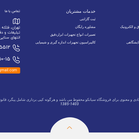
خدمات مشتریان
تماس با ما
ثبت گارانتی
ق و الکترونیک
مشاوره رایگان
تهران، فلکه
تبلیغات و دف
تعمیرات انواع تجهیزات ابزاردقیق
انتهای سنایی 6 نبش اسدالله زاده 9/1 پلاک 34 وا
ایشگاهی
کالیبراسیون تجهیزات اندازه گیری و شیمیایی
15512
0-15
mail.com
ادی و معنوی برای فروشگاه سیانکو محفوظ می باشد و هرگونه کپی برداری شامل پیگرد قانون
1385-1403