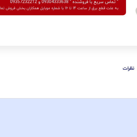
" تماس سریع با فروشنده " 09304333638 و 09357232212
به علت قطع برق از ساعت 14 تا 16 با شماره موبایل همکاران بخش فروش تماس بگیرید.
نظرات