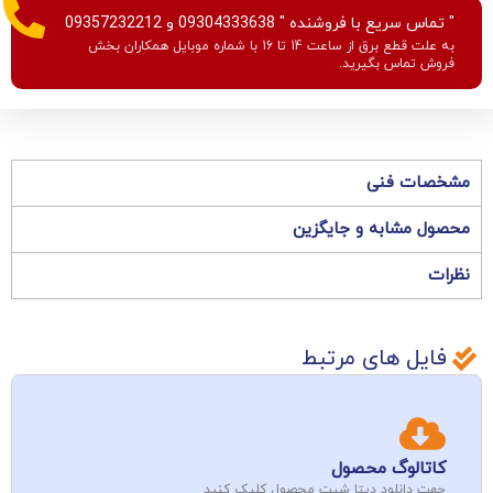
" تماس سریع با فروشنده " 09304333638 و 09357232212
به علت قطع برق از ساعت 14 تا 16 با شماره موبایل همکاران بخش
فروش تماس بگیرید.
مشخصات فنی
محصول مشابه و جایگزین
نظرات
فایل های مرتبط
کاتالوگ محصول
جهت دانلود دیتا شیت محصول کلیک کنید