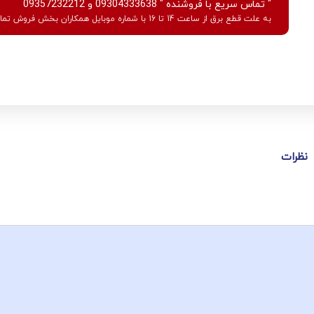
" تماس سریع با فروشنده " 09304333638 و 09357232212
به علت قطع برق از ساعت 14 تا 16 با شماره موبایل همکاران بخش فروش تماس بگیرید.
نظرات