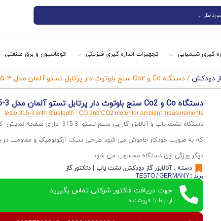
زه گیری شیمیایی
تجهیزات اندازه گیری فیزیکی
اتوماسیون و برق صنعتی
گاز دودکش
/ دستگاه Co و Co2 سنج بلوتوث دار پرتابل تستو آلمان مدل testo 315-3
دستگاه Co و Co2 سنج بلوتوث دار پرتابل تستو آلمان مدل testo 315-3
testo 315-3 with Bluetooth - CO and CO2 meter for ambient measurements
دستگاه نشت یاب و آنالایزر گاز بی سیم تستو
دیگر ویژگی این دستگاه محسوب می شود
دسته :
آنالایزر گاز دودکش
,
نشت یاب | دتکتور گاز
برند : TESTO / GERMANY
جهت دریافت فاکتور شرکتی تماس بگیرید
ارتباط با فروشنده