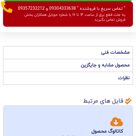
" تماس سریع با فروشنده " 09304333638 و 09357232212
به علت قطع برق از ساعت 14 تا 16 با شماره موبایل همکاران بخش
فروش تماس بگیرید.
مشخصات فنی
محصول مشابه و جایگزین
نظرات
فایل های مرتبط
کاتالوگ محصول