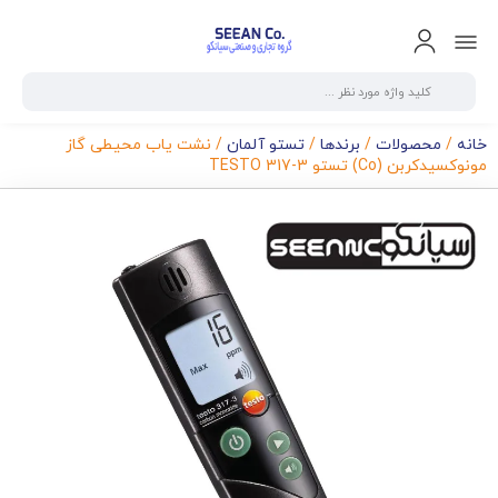
خانه
/
محصولات
/
برندها
/
تستو آلمان
/ نشت یاب محیطی گاز
مونوکسیدکربن (Co) تستو TESTO 317-3