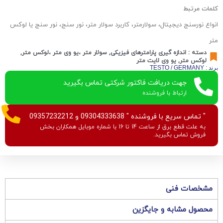
کلمات مرتبط
انواع نورسنج دیجیتال، سولارمتر، کاربرد سولار متر، نور سنج، نور سنج یا لوکس
متر
دسته :
اندازه گیری پارامترهای فیزیکی
,
سولار متر ،یو وی متر ،لوکس متر
,
لوکس متر
,
یو وی لایت متر
برند : TESTO / GERMANY
جهت دریافت فاکتور شرکتی تماس بگیرید
ارتباط با فروشنده
" تماس سریع با فروشنده " 09304333638 و 09357232212
به علت قطع برق از ساعت 14 تا 16 با شماره موبایل همکاران بخش
فروش تماس بگیرید.
مشخصات فنی
محصول مشابه و جایگزین