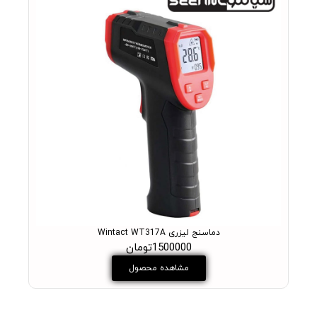
دماسنج لیزری Wintact WT317A
1500000تومان
مشاهده محصول