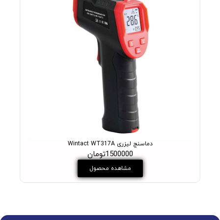
دماسنج لیزری Wintact WT317A
1500000تومان
مشاهده محصول