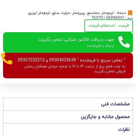
دسته :
ترمومتر ،دماسنج ،پیرومتر ،حرارت سنج
,
ترمومتر لیزری
برند : TESTO / GERMANY
قیمت : استعلام قیمت
جهت دریافت فاکتور شرکتی تماس بگیرید
ارتباط با فروشنده
" تماس سریع با فروشنده " 09304333638 و 09357232212
به علت قطع برق از ساعت 14 تا 16 با شماره موبایل همکاران بخش
فروش تماس بگیرید.
مشخصات فنی
محصول مشابه و جایگزین
نظرات