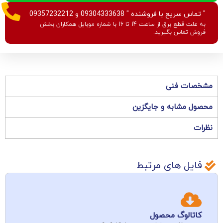
" تماس سریع با فروشنده " 09304333638 و 09357232212
به علت قطع برق از ساعت 14 تا 16 با شماره موبایل همکاران بخش
فروش تماس بگیرید.
مشخصات فنی
محصول مشابه و جایگزین
نظرات
فایل های مرتبط
کاتالوگ محصول