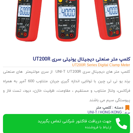
کلمپ متر صنعتی دیجیتال یونیتی سری UT200R
UT200R Series Digital Clamp Meter
کلمپ متر های دیجیتال سری UNI-T UT200R از سری مولتیمتر های صنعتی
برند یو نی تی چین با توانایی اندازه گیری جریان متناوب 600 آمپر به همراه
فرکانس، ولتاژ متناوب و مستقیم ، مقاومت، ظرفیت خازن، دیود، تست فاز و
پیوستگی سیم می باشند.
دسته :
کلمپ متر
برند : UNI-T / HONG KONG
جهت دریافت فاکتور شرکتی تماس بگیرید
ارتباط با فروشنده