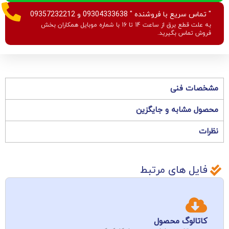
" تماس سریع با فروشنده " 09304333638 و 09357232212
به علت قطع برق از ساعت 14 تا 16 با شماره موبایل همکاران بخش
فروش تماس بگیرید.
مشخصات فنی
محصول مشابه و جایگزین
نظرات
فایل های مرتبط
کاتالوگ محصول