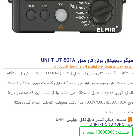
میگر دیجیتال یونی تی مدل UNI-T UT-501A
UT505B-Handheld-Insulation-Resistance-Tester
دستگاه میگر دیجیتالی یونی تی مدل ( UNI-T UT501A ( 1KV یکی از دستگاه
های تست عایق موجود در بازار می باشد که دارای کیفیت فوق العاده و قابلیت
اندازه گیری مقاومت عایق تا 20GΩ می باشد. ولتاژ تست این کد محصول در 5
رنج 1000V/500V/250V/100V می باشد همچنین توانایی اندازه گیری ولتاژ
متناوب را نیز دارد.
دسته :
میگر، تستر عایق کابل
,
یونیتی UNI-T
برند : UNI-T / HONG KONG
قیمت : 13000000 تومان