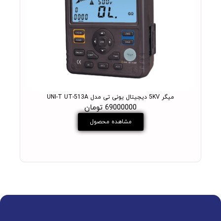
میگر 5KV دیجیتال یونی تی مدل UNI-T UT-513A
69000000 تومان
مشاهده محصول