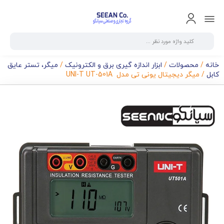
خانه
/
محصولات
/
ابزار اندازه گیری برق و الکترونیک
/
میگر، تستر عایق
کابل
/ میگر دیجیتال یونی تی مدل UNI-T UT-501A