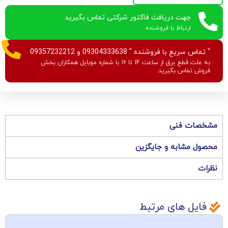
جهت دریافت فاکتور شرکتی تماس بگیرید
ارتباط با فروشنده
" تماس سریع با فروشنده " 09304333638 و 09357232212
به علت قطع برق از ساعت 14 تا 16 با شماره موبایل همکاران بخش
فروش تماس بگیرید.
مشخصات فنی
محصول مشابه و جایگزین
نظرات
فایل های مرتبط