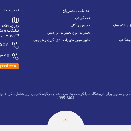
خدمات مشتریان
تماس با ما
ثبت گارانتی
ق و الکترونیک
مشاوره رایگان
تهران، فلکه
تبلیغات و دف
تعمیرات انواع تجهیزات ابزاردقیق
انتهای سنایی 6 نبش اسدالله زاده 9/1 پلاک 34 وا
ایشگاهی
کالیبراسیون تجهیزات اندازه گیری و شیمیایی
15512
0-15
mail.com
ادی و معنوی برای فروشگاه سیانکو محفوظ می باشد و هرگونه کپی برداری شامل پیگرد قانون
1385-1403