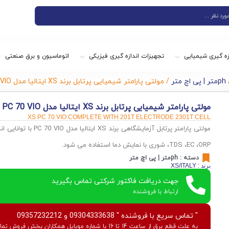
زه گیری شیمیایی
تجهیزات اندازه گیری فیزیکی
اتوماسیون و برق صنعتی
phمتر | پی اچ متر
/ مولتی پارامتر شیمیایی پرتابل برند XS ایتالیا مدل PC 70 VIO
مولتی پارامتر شیمیایی پرتابل برند XS ایتالیا مدل PC 70 VIO
XS PC 70 VIO COMPLETE WITH 201T ELECTRODE 2301T CELL
مولتی پارامتر پرتابل آزمایشگاهی برند
XS
ایتالیا مدل
PC 70 VIO
با توانایی ا
ORP
،
EC
،
TDS
، شوری با نمایش دما استفاده می شود.
دسته :
phمتر | پی اچ متر
برند : XS/ITALY
جهت دریافت فاکتور شرکتی تماس بگیرید
ارتباط با فروشنده
" تماس سریع با فروشنده " 09304333638 و 09357232212
به علت قطع برق از ساعت 14 تا 16 با شماره موبایل همکاران بخش فروش تماس بگیرید.