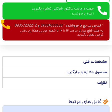
جهت دریافت فاکتور شرکتی تماس بگیرید
ارتباط با فروشنده
" تماس سریع با فروشنده " 09304333638 و 09357232212
به علت قطع برق از ساعت 14 تا 16 با شماره موبایل همکاران بخش
فروش تماس بگیرید.
مشخصات فنی
محصول مشابه و جایگزین
نظرات
فایل های مرتبط