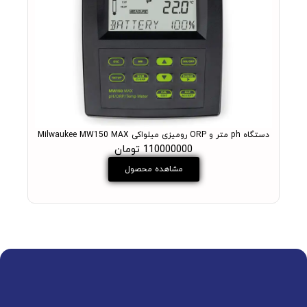
دستگاه ph متر و ORP رومیزی میلواکی Milwaukee MW150 MAX
PH متر آزمایشگاهی میلواکی مدل +ukee MW102 PRO
110000000 تومان
مشاهده محصول