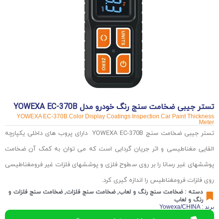
تستر جیبی ضخامت سنج رنگ خودرو مدل YOWEXA EC-370B
YOWEXA EC-370B Color Display Coatings Inspection Car Paint Thickness
Meter
تستر جیبی ضخامت سنج YOWEXA EC-370B دارای پروب های داخلی یکپارچه
القایی مغناطیسی و اثر جریان گردابی است که می توان به کمک آن ضخامت
پوششهای غیر رسانا را بر روی سطوح فلزی و پوششهای فلزات غیر فرومغناطیسی
روی فلزات فرومغناطیس را اندازه گیری کرد.
دسته :
ضخامت سنج رنگ و لعاب
,
ضخامت سنج فلزات
,
ضخامت سنج فلزات و
رنگ و لعاب
برند : Yowexa/CHINA