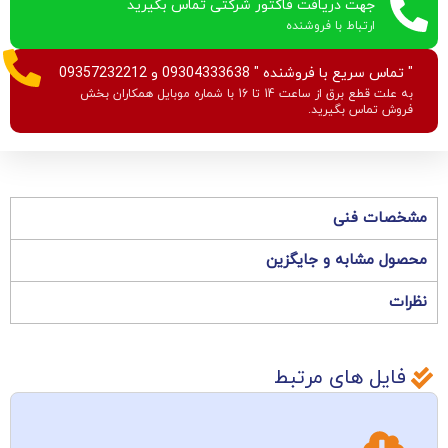
جهت دریافت فاکتور شرکتی تماس بگیرید
ارتباط با فروشنده
" تماس سریع با فروشنده " 09304333638 و 09357232212
به علت قطع برق از ساعت 14 تا 16 با شماره موبایل همکاران بخش
فروش تماس بگیرید.
مشخصات فنی
محصول مشابه و جایگزین
نظرات
فایل های مرتبط