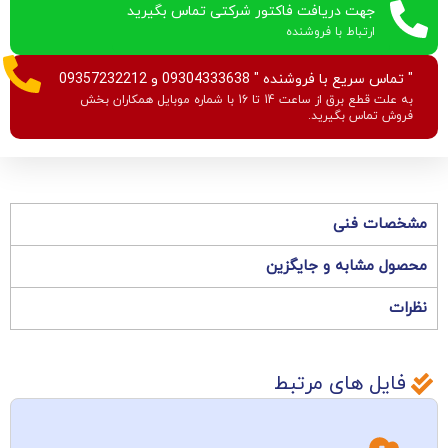
جهت دریافت فاکتور شرکتی تماس بگیرید
ارتباط با فروشنده
" تماس سریع با فروشنده " 09304333638 و 09357232212
به علت قطع برق از ساعت 14 تا 16 با شماره موبایل همکاران بخش
فروش تماس بگیرید.
مشخصات فنی
محصول مشابه و جایگزین
نظرات
فایل های مرتبط