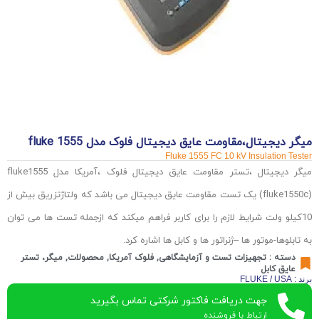
میگر دیجیتال،مقاومت عایق دیجیتال فلوک مدل fluke 1555
Fluke 1555 FC 10 kV Insulation Tester
میگر دیجیتال ،تستر مقاومت عایق دیجیتال فلوک ،آمریکا مدل fluke1555
(fluke1550c) یک تست مقاومت عایق دیجیتال می باشد که ولتاژتزریق بیش از
10کیلو ولت شرایط لازم را برای کاربر فراهم میکند که ازجمله تست ها می توان
به تابلوها-موتور ها –ژنراتور ها و کابل ها اشاره کرد.
دسته :
تجهیزات تست و آزمایشگاهی
,
فلوک آمریکا
,
محصولات
,
میگر، تستر
عایق کابل
برند : FLUKE / USA
جهت دریافت فاکتور شرکتی تماس بگیرید
ارتباط با فروشنده