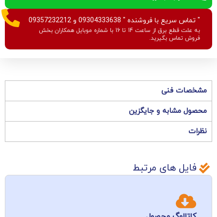
" تماس سریع با فروشنده " 09304333638 و 09357232212
به علت قطع برق از ساعت 14 تا 16 با شماره موبایل همکاران بخش
فروش تماس بگیرید.
مشخصات فنی
محصول مشابه و جایگزین
نظرات
فایل های مرتبط
کاتالوگ محصول