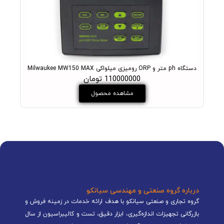
دستگاه ph متر و ORP رومیزی میلواکی Milwaukee MW150 MAX
PH متر آزمایشگاهی میلواکی مدل +ukee MW102 PRO
110000000 تومان
مشاهده محصول
درباره گروه صنعتی و مهندسی سیانکو
گروه تجاری و صنعتی سیانکو با هدف ارائه خدمات در زمینه فروش و
بازرگانی تجهیزات اندازه‌گیری، ابزار دقیق، تست و کالیبراسیون از سال