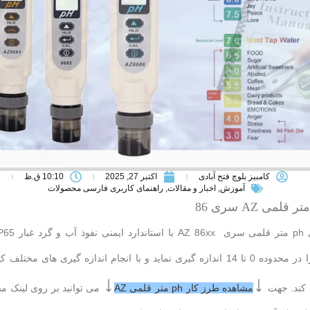
کامبیز بلوچ فتح آبادی
اکتبر 27, 2025
10:10 ق.ظ
آموزش
,
اخبار و مقالات
,
راهنمای کاربری فارسی محصولات
مقدار pH را در محدوده 0 تا 14 اندازه گیری نماید و با انجام اندازه گیری های مخ
↓
↓
 کند. جهت
مشاهده طرز کار ph متر قلمی AZ
می توانید بر روی لینک