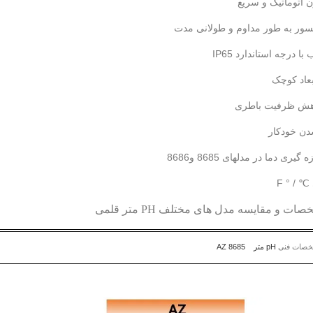
 اتوماتیک و سریع
ور به طور مداوم و طولانی مدت
 درجه استاندارد IP65
عاد کوچک
هش ظرفیت باطری
 خودکار
یری دما در مدلهای 8685 و8686
℃ / ° F
 و مقایسه مدل های مختلف PH متر قلمی
خصات فنی
pH
متر
AZ 8685