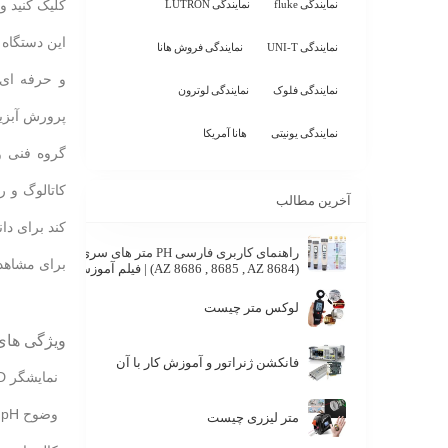
کلیک کنید و
نمایندگی fluke
نمایندگی LUTRON
نمایندگی UNI-T
نمایندگی فروش هانا
و حرفه ای 
نمایندگی فلوک
نمایندگی لوترون
پرورش آبزیا
نمایندگی یونیتی
هانا آمریکا
گروه فنی و
آخرین مطالب
کند برای دانلود فایل فارسی م
راهنمای کاربری فارسی PH متر های سری 86
برای مشاهد
(8684 AZ 8686 , 8685 , AZ) | فیلم آموزش
لوکس متر چیست
ویژگی های
فانکشن ژنراتور و آموزش کار با آن
نمایشگر LCD بزرگ دو قسمتی دما و مقدار pH
وضوح pH تا 0.01
متر لیزری چیست