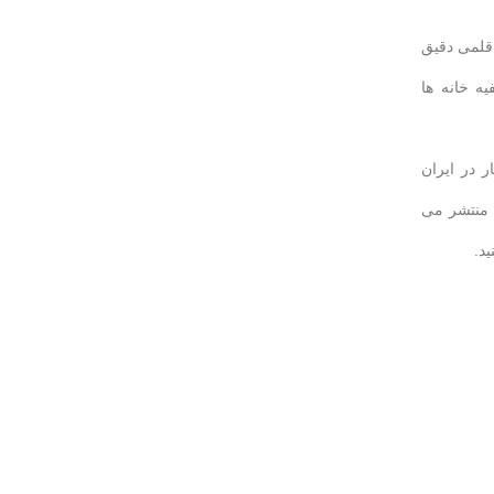
نمود. AZ 86xx یک تستر پی اچ قلمی دقیق
ه خانه ها
رای اولین بار در ایران
اتالوگ و راهنمای کاربری فارسی PH متر قلمی سری AZ 86xx را در قالب فایل PDF منتشر می