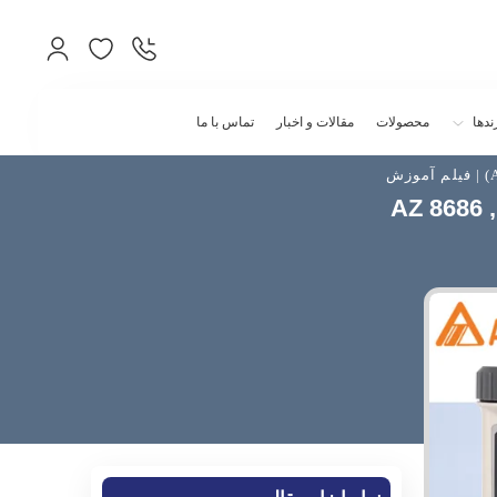
ندها
محصولات
مقالات و اخبار
تماس با ما
تر های سری 86 (8684 AZ 8686 , 8685 ,