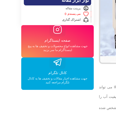
نوار ابزار مقاله
پرینت مقاله
می پسندم
0
اشتراک گذاری
صفحه اینستاگرام
جهت مشاهده انواع محصولات و تخفیف ها به پیج
اینستاگرام ما سر بزنید
کانال تلگرام
جهت مشاهده اخبار مقالات و تخفیف ها به کانال
تلگرام مراجعه کنید
دستگاه های ph متر قلمی سری AZ 86xx با استاندارد ایمنی نفوذ آب و گرد غبار IP65 می تواند
تلف کیفیت آب را
 مشخص شده