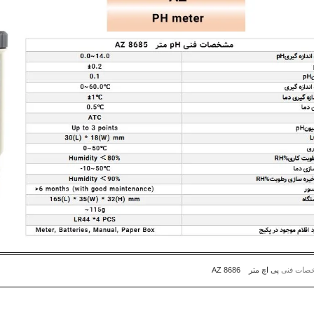
خصات فنی
پی اچ
متر
AZ 8686