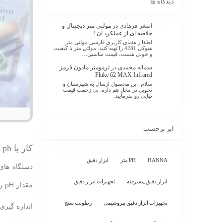
دیدگاه ها
اصغر فرهادی
در
مولتی متر دیجیتال و
خلاصه ای از عملکرد آن !
لطفا راهنمای کاربری فارسی مولتی متر
هیوکی 4281 را تهیه کنید. مولتی متر با کیفیت
و خوبی هست، قیمت مناسبی…
سمانه محمدی
در
ترمومتر مادون قرمز
Fluke 62 MAX Infrared
سلام. این محصول ارسال به شهرستان و
تحویل در محل هم داره. بی زحمت قیمت
نهایی رو بفرمایید.
ابر برچسب
کار با ph متر قلمی AZ سری 86
HANNA
PH متر
ابزار دقیق
ابزار دقیق پیشرفته
تجهیزات ابزار دقیق
تجهیزات ابزار دقیق پتروشیمی
رطوبت سنج
اندازه گیری