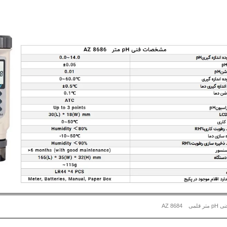
نی
pH
متر قلمی
AZ 8684