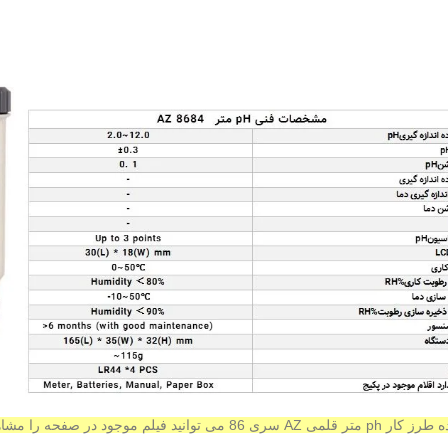
ه
طرز کار ph متر قلمی AZ سری 86 می توانید فیلم موجود در صفحه را مشاهده کنید.