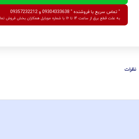
" تماس سریع با فروشنده " 09304333638 و 09357232212
به علت قطع برق از ساعت 14 تا 16 با شماره موبایل همکاران بخش فروش تماس بگیرید.
نظرات