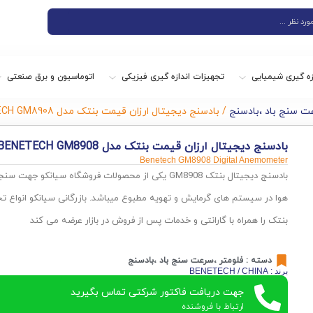
زه گیری شیمیایی
تجهیزات اندازه گیری فیزیکی
اتوماسیون و برق صنعتی
ت سنج باد ،بادسنج
/ بادسنج دیجیتال ارزان قیمت بنتک مدل BENETECH GM8908
بادسنج دیجیتال ارزان قیمت بنتک مدل BENETECH GM8908
Benetech GM8908 Digital Anemometer
بادسنج دیجیتال بنتک GM8908 یکی از محصولات فروشگاه سیا
هوا در سیستم های گرمایش و تهویه مطبوع میباشد. بازرگانی سیانکو انواع تجهی
بنتک را همراه با گارانتی و خدمات پس از فروش در بازار عرضه می کند
دسته :
فلومتر ،سرعت سنج باد ،بادسنج
برند : BENETECH / CHINA
جهت دریافت فاکتور شرکتی تماس بگیرید
ارتباط با فروشنده