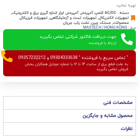
تهیه نمائید.
دسته :
AC/DC کلمپ آمپرمتر
,
آمپرمتر
,
ابزار اندازه گیری برق و الکترونیک
,
تجهیزات الکتریکال
,
تجهیزات تست و آزمایشگاهی
,
تجهیزات فیزیکال
,
محصولات
,
مستک چین
,
نشت یاب جریان
برند : MASTECH / HONG KONG
جهت دریافت فاکتور شرکتی تماس بگیرید
ارتباط با فروشنده
" تماس سریع با فروشنده " 09304333638 و 09357232212
به علت قطع برق از ساعت 14 تا 16 با شماره موبایل همکاران بخش
فروش تماس بگیرید.
مشخصات فنی
محصول مشابه و جایگزین
نظرات