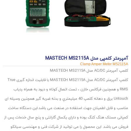
آمپرمتر کلمپی مدل MASTECH MS2115A
Clamp Amper Meter MS2115A
کلمپ آمپرمتر AC/DC مدل MASTECH MS2115A
کلمپ آمپرمتر AC/DC مدل MASTECH MS2115A با قابلیت اندازه گیری True
RMS و همچنین فرکانس خازن ، تست اتصال کوتاه و دیود به همراه ردیاب
Untouch برق و دهانه کلمپ 40 ميليمتري و بدنه ضربه گير همچنین وسیله ای
مناسب و قابل اطمینان جهت استفاده در صنعت می باشد.این دستگاه ساخت
کمپانی مستک هنگ کنگ بوده و دارای یکسال گارانتی و پنج سال خدمات پس از
فروش می باشد. این محصول را می توانید از شرکت فنی و مهندسی سیانکو