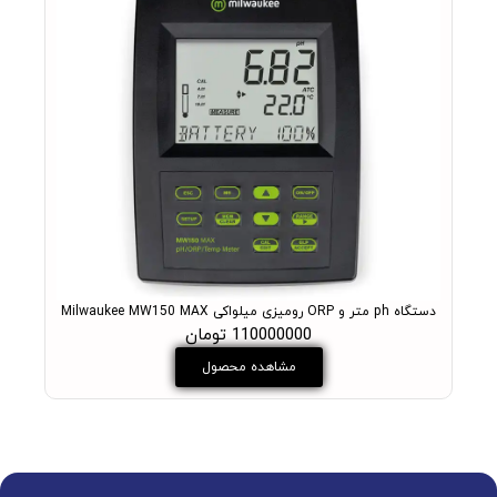
دستگاه ph متر و ORP رومیزی میلواکی Milwaukee MW150 MAX
PH متر آزمایشگاهی میلواکی مدل +ukee MW102 PRO
110000000 تومان
مشاهده محصول