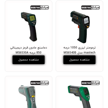
ترمومتر لیزری 1050 درجه
دماسنج مادون قرمز دیجیتالی
mastech مدل MS6540B
850 درجه MS6530A
مشاهده محصول
مشاهده محصول