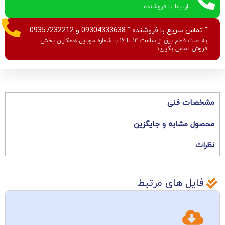
ارتباط با فروشنده
" تماس سریع با فروشنده " 09304333638 و 09357232212
به علت قطع برق از ساعت 14 تا 16 با شماره موبایل همکاران بخش
فروش تماس بگیرید.
مشخصات فنی
محصول مشابه و جایگزین
نظرات
فایل های مرتبط