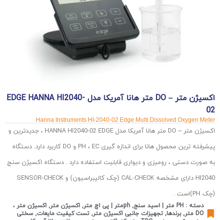
اکسیژن متر – DO متر هانا آمریکا مدل EDGE HANNA HI2040-
02
Hanna Instruments HI-2040-02 Edge Multi Dissolved Oxygen Meter
اکسیژن متر – DO متر هانا آمریکا مدل HANNA HI2040-02 EDGE ، جدیدترین و
پیشرفته ترین محصول هانا برای اندازه گیری PH ، EC و DO کاربرد دارد. دستگاه
به صورت دستی ، رومیزی و دیواری قابلیت استفاده دارد . دستگاه اکسیژن سنج
HI2040 دارای مشخصه CAL-CHECK (چک کالیبراسیون) و SENSOR-CHECK
(چک PH)است .
دسته :
PH متر | اسید سنج
,
phمتر | پی اچ متر
,
اکسیژن متر
,
اکسیژن متر ،
DO متر
,
برندها
,
تجهیزات جانبی اکسیژن متر
,
تست کیفیت مایعات
,
سختی