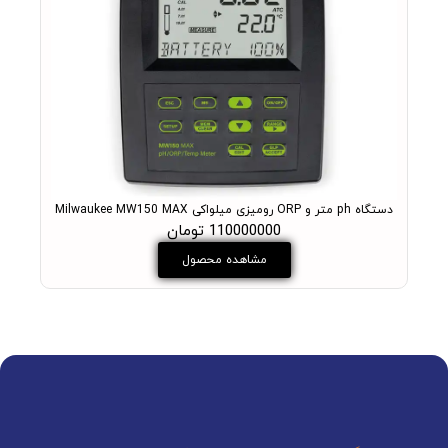
دستگاه ph متر و ORP رومیزی میلواکی Milwaukee MW150 MAX
PH متر آزمایشگاهی میلواکی مدل +ukee MW102 PRO
110000000 تومان
مشاهده محصول