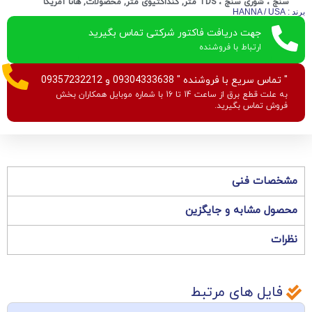
سنج ، شوری سنج ، TDS متر
,
کنداکتیوی متر
,
محصولات
,
هانا آمریکا
برند : HANNA / USA
جهت دریافت فاکتور شرکتی تماس بگیرید
ارتباط با فروشنده
" تماس سریع با فروشنده " 09304333638 و 09357232212
به علت قطع برق از ساعت 14 تا 16 با شماره موبایل همکاران بخش
فروش تماس بگیرید.
مشخصات فنی
محصول مشابه و جایگزین
نظرات
فایل های مرتبط