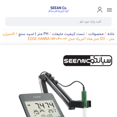
خانه
/
محصولات
/
تست کیفیت مایعات
/
PH متر | اسید سنج
/ اکسیژن
متر – DO متر هانا آمریکا مدل EDGE HANNA HI2040-02