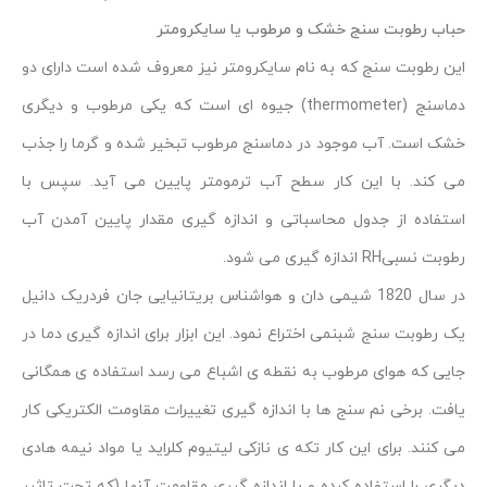
حباب رطوبت سنج خشک و مرطوب یا سایکرومتر
این رطوبت سنج که به نام سايکرومتر نیز معروف شده است دارای دو
دماسنج (thermometer) جیوه ای است که یکی مرطوب و دیگری
خشک است. آب موجود در دماسنج مرطوب تبخیر شده و گرما را جذب
می کند. با این کار سطح آب ترمومتر پایین می آید. سپس با
استفاده از جدول محاسباتی و اندازه گیری مقدار پایین آمدن آب
رطوبت نسبیRH اندازه گیری می شود.
در سال 1820 شیمی دان و هواشناس بریتانیایی جان فردریک دانیل
یک رطوبت سنج شبنمی اختراع نمود. این ابزار برای اندازه گیری دما در
جایی که هوای مرطوب به نقطه ی اشباع می رسد استفاده ی همگانی
یافت. برخی نم سنج ها با اندازه گیری تغییرات مقاومت الکتریکی کار
می کنند. برای این کار تکه ی نازکی لیتیوم کلراید یا مواد نیمه هادی
دیگری را استفاده کرده و با اندازه گیری مقاومت آنها (که تحت تاثیر