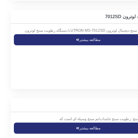
ن 7012SD
 LUTRON MS-7012SD دستگاه رطوبت سنج لوترون
مطالعه بیشتر
ج: رطوبت سنج جامدات/نم سنج وسیله ای است که
مطالعه بیشتر