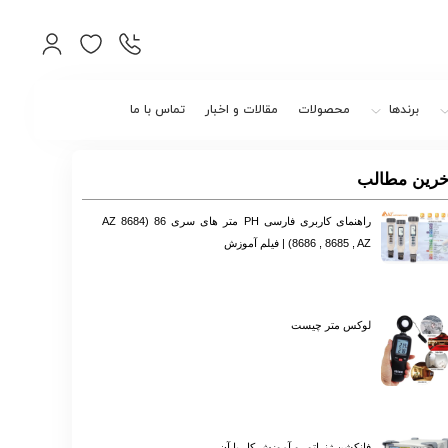
برندها
محصولات
مقالات و اخبار
تماس با ما
خرین مطالب
راهنمای کاربری فارسی PH متر های سری 86 (8684 AZ
8686 , 8685 , AZ) | فیلم آموزش
لوکس متر چیست
فانکشن ژنراتور و آموزش کار با آن