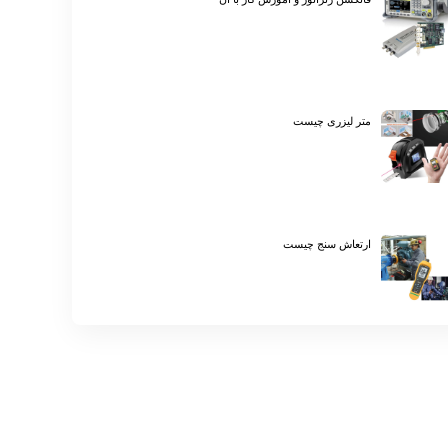
متر لیزری چیست
ارتعاش سنج چیست