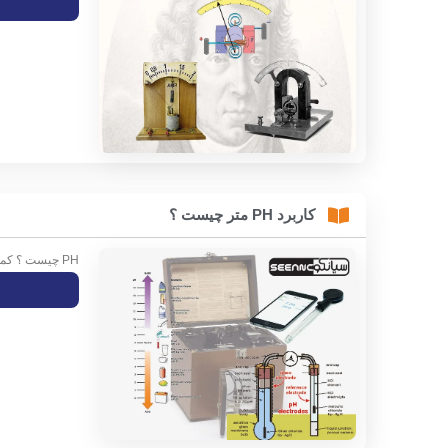
کاربرد PH متر چیست ؟
PH چیست ؟ کمیت PH با نام علمی پتانسیل هیدروژن برابر