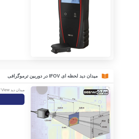
میدان دید لحظه ای IFOV در دوربین ترموگرافی
میدان دید Field of View میدان دید Field of View یکی