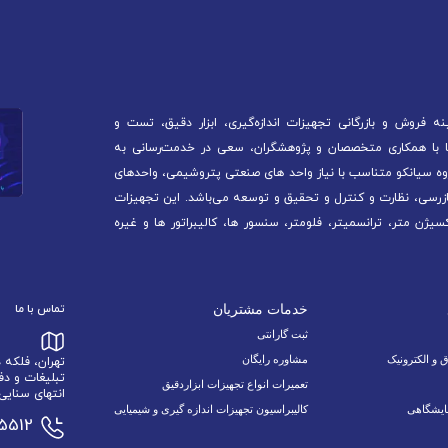
 فروش و بازرگانی تجهیزات اندازه‌گیری، ابزار دقیق، تست و
آغاز کرده است. ما با همکاری متخصصان و پژوهشگران، سعی در خدمت‌رسانی به
ه سیانکو متناسب با نیاز واحد های صنعتی پتروشیمی، واحدهای
ازرسی، نظارت و کنترل و تحقیق و توسعه می‌باشد. این تجهیزات
سیژن متر، ترانسمیتر، فلومتر، سنسور ها، کالیبراتور ها و غیره
خدمات مشتریان
تماس با ما
ثبت گارانتی
ق و الکترونیک
مشاوره رایگان
تهران، فلکه
تبلیغات و دف
تعمیرات انواع تجهیزات ابزاردقیق
انتهای سنایی 6 نبش اسدالله زاده 9/1 پلاک 34 وا
ایشگاهی
کالیبراسیون تجهیزات اندازه گیری و شیمیایی
15512