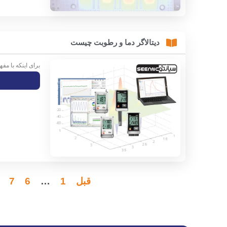
دیتالاگر دما و رطوبت چیست
برای اینکه با مفه
قبل
1
…
6
7