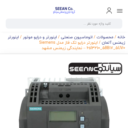
خانه
/
محصولات
/
اتوماسیون صنعتی
/
اینورتر و درایو موتور
/
اینورتر
زیمنس آلمان
/ اینورتر درایو تک فاز مدل Siemens
6sl3210_5BB17_5UV0 – نمایندگی زیمنس مشهد