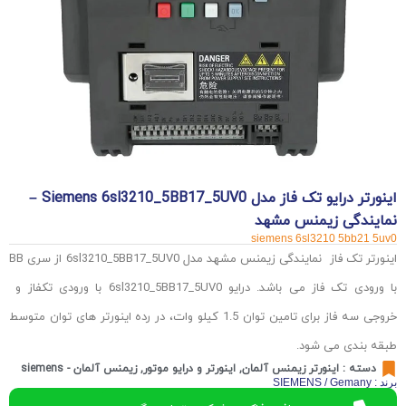
اینورتر درایو تک فاز مدل Siemens 6sl3210_5BB17_5UV0 –
نمایندگی زیمنس مشهد
siemens 6sl3210 5bb21 5uv0
اینورتر تک فاز نمایندگی زیمنس مشهد مدل 6sl3210_5BB17_5UV0 از سری BB
با ورودی تک فاز می باشد. درایو 6sl3210_5BB17_5UV0 با ورودی تکفاز و
خروجی سه فاز برای تامین توان 1.5 کیلو وات، در رده اینورتر های توان متوسط
طبقه بندی می شود.
دسته :
اینورتر زیمنس آلمان
,
اینورتر و درایو موتور
,
زیمنس آلمان - siemens
برند : SIEMENS / Gemany