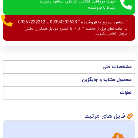
جهت دریافت فاکتور شرکتی تماس بگیرید
ارتباط با فروشنده
" تماس سریع با فروشنده " 09304333638 و 09357232212
به علت قطع برق از ساعت 14 تا 16 با شماره موبایل همکاران بخش
فروش تماس بگیرید.
مشخصات فنی
محصول مشابه و جایگزین
نظرات
فایل های مرتبط