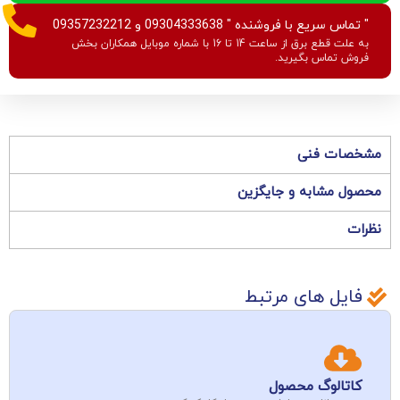
" تماس سریع با فروشنده " 09304333638 و 09357232212
به علت قطع برق از ساعت 14 تا 16 با شماره موبایل همکاران بخش
فروش تماس بگیرید.
مشخصات فنی
محصول مشابه و جایگزین
نظرات
فایل های مرتبط
کاتالوگ محصول