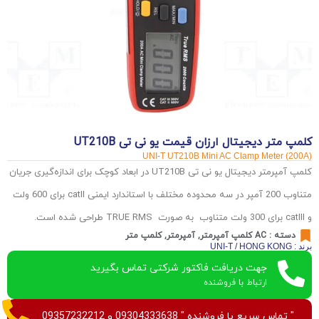
کلمپ متر دیجیتال ارزان قیمت یو نی تی UT210B
UNI-T UT210B Mini AC Clamp Meter (200A)
کلمپ آمپرمتر دیجیتال یو نی تی UT210B در ابعاد کوچک برای اندازه‌گیری جریان
متناوب 200 آمپر در سه محدوده مختلف با استاندارد ایمنی catII برای 600 ولت
و catIII برای 300 ولت متناوب به صورت TRUE RMS طراحی شده است.
دسته :
AC کلمپ آمپرمتر
,
آمپرمتر
,
کلمپ متر
برند : UNI-T / HONG KONG
جهت دریافت فاکتور شرکتی تماس بگیرید
ارتباط با فروشنده
" تماس سریع با فروشنده " 09304333638 و 09357232212