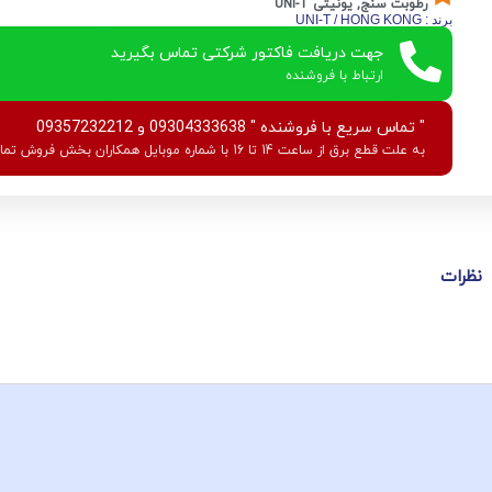
رطوبت سنج
,
یونیتی UNI-T
برند : UNI-T / HONG KONG
جهت دریافت فاکتور شرکتی تماس بگیرید
ارتباط با فروشنده
" تماس سریع با فروشنده " 09304333638 و 09357232212
به علت قطع برق از ساعت 14 تا 16 با شماره موبایل همکاران بخش فروش تماس بگیرید.
نظرات