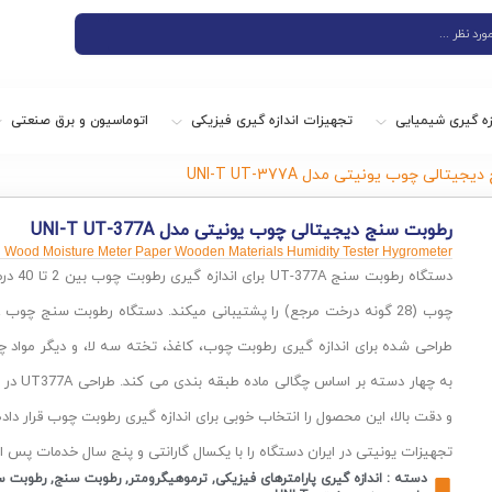
زه گیری شیمیایی
تجهیزات اندازه گیری فیزیکی
اتوماسیون و برق صنعتی
تالی چوب یونیتی مدل UNI-T UT-377A
رطوبت سنج دیجیتالی چوب یونیتی مدل UNI-T UT-377A
l Wood Moisture Meter Paper Wooden Materials Humidity Tester Hygrometer
دستگاه رطوبت سنج UT-377A
چوب (28 گونه درخت مرجع) را پشتیبانی میکند. دستگاه
رطوبت سنج چوب
طراحی شده برای
اندازه گیری رطوبت چوب، کاغذ، تخته سه لا، و دیگر مواد چ
به چهار دس
و دقت بالا، این محصول را انتخاب خوبی برای
اندازه گیری رطوبت چوب
قرار داد
تجهیزات یونیتی
در ایران دستگاه را با یکسال گارانتی و پنج سال خدمات پس ا
دسته :
اندازه گیری پارامترهای فیزیکی
,
ترموهیگرومتر
,
رطوبت سنج
,
رطوبت س