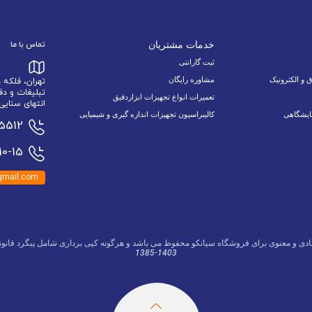
خدمات مشتریان
تماس با ما
ثبت گارانتی
ق و الکترونیک
مشاوره رایگان
تهران، فلکه
تبلیغات و دف
تعمیرات انواع تجهیزات ابزاردقیق
انتهای سنایی 6 نبش اسدالله زاده 9/1 پلاک 34 وا
ایشگاهی
کالیبراسیون تجهیزات اندازه گیری و شیمیایی
15512
0-15
mail.com
ادی و معنوی برای فروشگاه سیانکو محفوظ می باشد و هرگونه کپی برداری شامل پیگرد قانون
1385-1403