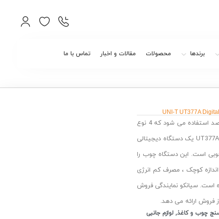
برندها
محصولات
مقالات و اخبار
تماس با ما
UNI-T UT377A Digita
برای اندازه گیری رطوبت چوب بین 2 تا 40 درصد استفاده می شود که 4 نوع
UT377A یک دستگاه دیجیتالی
وبی
است. این دستگاه چوب را
ته بر اساس چگالی ماده طبقه بندی می کند. طراحی UT377A در اندازه کوچک ، مصرف کم انرژی
ه است. سیانکو
نمایندگی فروش
ز فروش ارائه می دهد.
نج چوب و کاغذ
,
لوازم جانبی