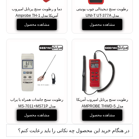
رطوبت سنج دیجیتالی چوب یونیتی
دما و رطوبت سنج پرتابل امپروب
مدل UNI-T UT-377A
آمریکا مدل Amprobe TH-1
مشاهده محصول
مشاهده محصول
رطوبت سنج پرتابل امپروب آمریکا
رطوبت سنج جامدات همراه با پراب
مدل AMPROBE THWD-5
مدل MS-7011+MS71P
مشاهده محصول
مشاهده محصول
در هنگام خرید این محصول چه نکاتی را باید رعایت کنم؟